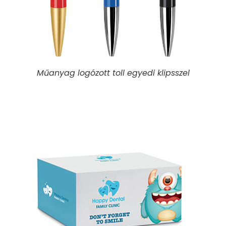
Műanyag logózott toll egyedi klipsszel