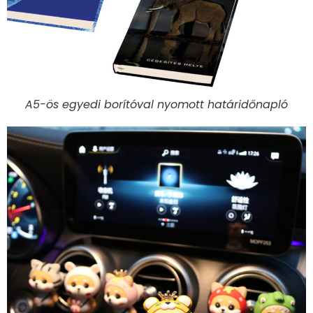
A5-ös egyedi borítóval nyomott határidőnapló