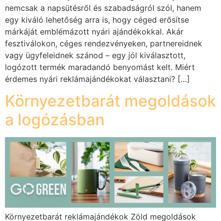
nemcsak a napsütésről és szabadságról szól, hanem
egy kiváló lehetőség arra is, hogy céged erősítse
márkáját emblémázott nyári ajándékokkal. Akár
fesztiválokon, céges rendezvényeken, partnereidnek
vagy ügyfeleidnek szánod – egy jól kiválasztott,
logózott termék maradandó benyomást kelt. Miért
érdemes nyári reklámajándékokat választani? […]
Környezetbarát megoldások
a logózásban
Környezetbarát reklámajándékok Zöld megoldások