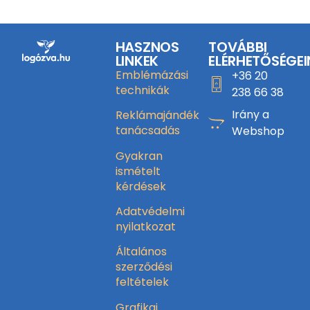
HASZNOS
TOVÁBBI
LINKEK
ELÉRHETŐSÉGEI
Emblémázási
+36 20
technikák
238 66 38
Irány a
Reklámajándék
tanácsadás
Webshop
Gyakran
ismételt
kérdések
Adatvédelmi
nyilatkozat
Általános
szerződési
feltételek
Grafikai