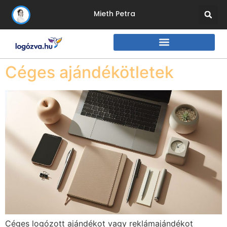
Mieth Petra
Céges ajándékötletek
Céges logózott ajándékot vagy reklámajándékot