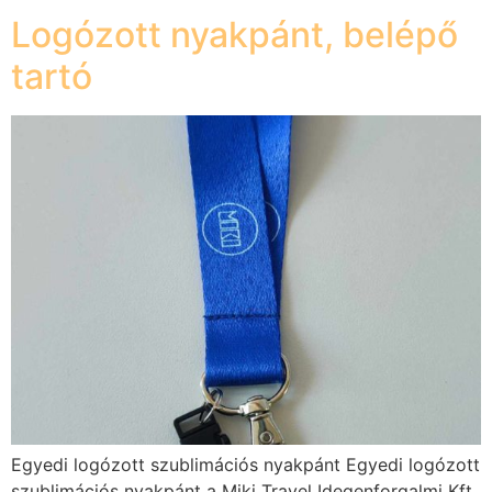
Logózott nyakpánt, belépő
tartó
Egyedi logózott szublimációs nyakpánt Egyedi logózott
szublimációs nyakpánt a Miki Travel Idegenforgalmi Kft.