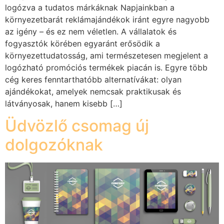
logózva a tudatos márkáknak Napjainkban a
környezetbarát reklámajándékok iránt egyre nagyobb
az igény – és ez nem véletlen. A vállalatok és
fogyasztók körében egyaránt erősödik a
környezettudatosság, ami természetesen megjelent a
logózható promóciós termékek piacán is. Egyre több
cég keres fenntarthatóbb alternatívákat: olyan
ajándékokat, amelyek nemcsak praktikusak és
látványosak, hanem kisebb […]
Üdvözlő csomag új
dolgozóknak